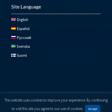
Site Language
English
Español
Русский
Svenska
Suomi
© 2026 Lundberg ®
Privacy Policy
|
Cookie Policy
|
Terms
This website uses cookies to improve your experience. By continuing
of Use
to visit this site you agree to our use of cookies.
Accept