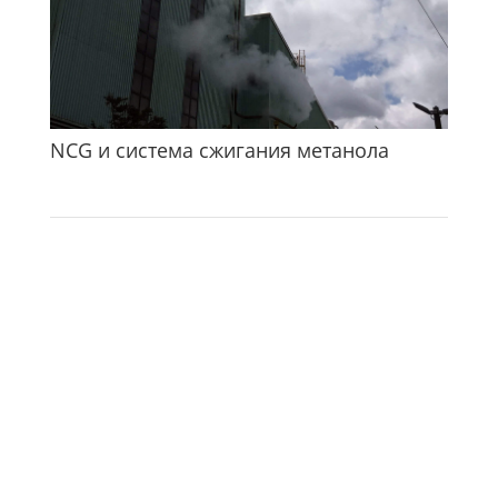
NCG и система сжигания метанола
Как мы можем вам
помочь?