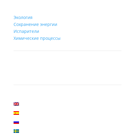
Экология
Сохранение энергии
Испарители
Химические процессы
Site Language
English
Español
Русский
Svenska