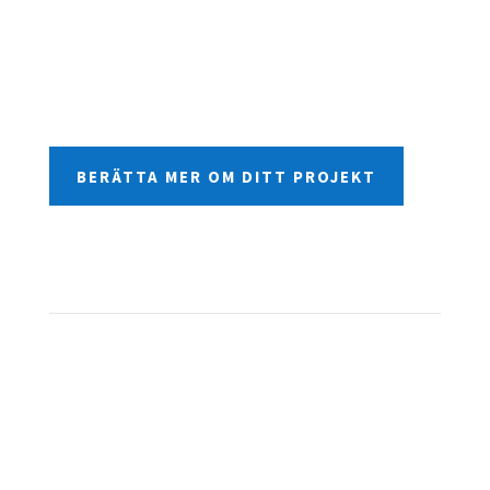
ingenjörstekniska studier till
byggnationshandledning och installation.
BERÄTTA MER OM DITT PROJEKT
Lundberg
About
Capabilities
Careers
Latest Projects