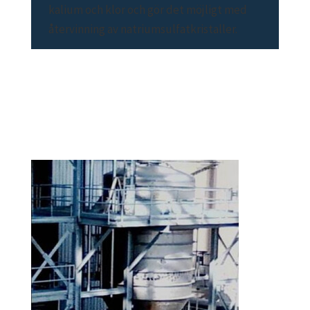
kalium och klor och gör det möjligt med
återvinning av natriumsulfatkristaller.