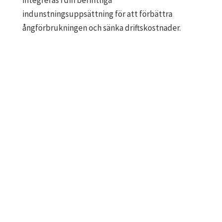
integreras i din befintliga
indunstningsuppsättning för att förbättra
ångförbrukningen och sänka driftskostnader.
Hur kan vi hjälpa
dig?
Lundberg har unika kvalifikationer för att
hjälpa våra kunder med allt från