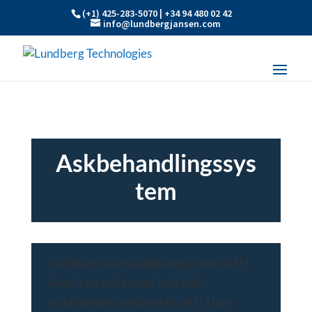
(+1) 425-283-5070 | +34 94 480 02 42
info@lundbergjansen.com
Askbehandlingssys
tem
Lundbergs askbehandlingssystem (ATS)
bearbetar sulfaterad aska från
sodapannans avskiljare för att få bort