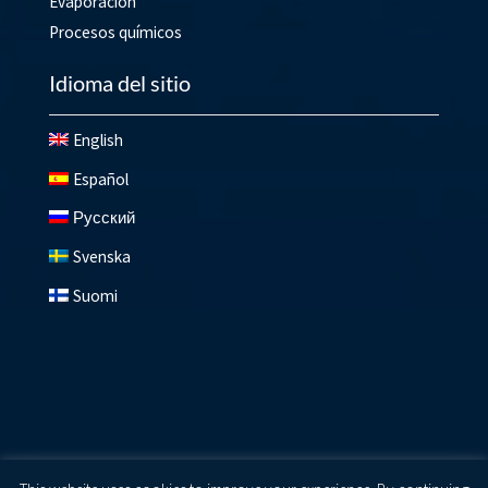
Evaporación
Procesos químicos
Idioma del sitio
English
Español
Русский
Svenska
Suomi
© 2026 Lundberg ®
Privacy Policy
|
Cookie Policy
|
Terms