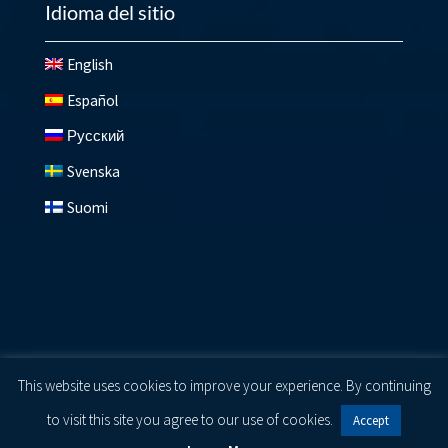
Idioma del sitio
English
Español
Русский
Svenska
Suomi
© 2026 Lundberg ®
Privacy Policy
|
Cookie Policy
|
Terms
This website uses cookies to improve your experience. By continuing
of Use
to visit this site you agree to our use of cookies.
Accept