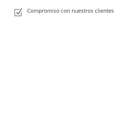
Compromiso con nuestros clientes
Z
Trabaja con nosotros
Si está interesado en trabajar para una
empresa que no solo ofrece
oportunidades desafiantes, sino que
también da la bienvenida y fomenta
diversas ideas y perspectivas, lo