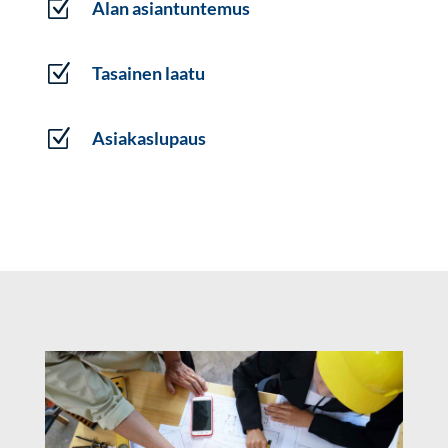
Z
Alan asiantuntemus
Z
Tasainen laatu
Z
Asiakaslupaus