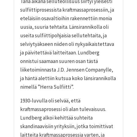
Tänä aikana selluteollisuus siirtyi yleisesti
sulfiittiprosessista kraftmassaprosessiin, ja
eteläisiin osavaltioihin rakennettiin monia
uusia, suuria tehtaita. Länsirannikolla oli
useita sulfiittipohjaisia sellutehtaita, ja
selviytyäkseen niiden oli nykyaikaistettava
ja päivitettävä laitteitaan. Lundberg
onnistui saamaan suuren osan tästä
liiketoiminnasta J.D. Jennsen Companylle,
ja häntä alettiin kutsua koko länsirannikolla
nimellä ”Herra Sulfiitti”.
1930-luvulla oli selvää, että
kraftmassaprosessi oli alan tulevaisuus.
Lundberg alkoi kehittää suhteita
skandinaavisiin yrityksiin, jotka toimittivat
laitteita kraftmassaprosessia varten, ja