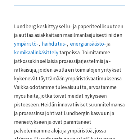
Lundberg keskittyy sellu- ja paperiteollisuuteen
ja auttaa asiakkaitaan maailmanlaajuisesti niiden
ympäristö-
,
haihdutus-
,
energiansäästö-
ja
kemikaalinkäsittely
tarpeissa. Toimitamme
jatkossakin sellaisia prosessijärjestelmiä ja -
ratkaisuja, joiden avulla eri toimialojen yritykset
kykenevät täyttämään ympäristövaatimuksensa.
Vaikka odotamme tulevaisuutta, arvostamme
myös heitä, jotka toivat meidät nykyiseen
pisteeseen. Heidän innovatiiviset suunnitelmansa
ja prosessinsa johtivat Lundbergin kasvuun ja
menestykseen ja ovat parantaneet
palvelemiamme aloja ja ympäristöä, jossa