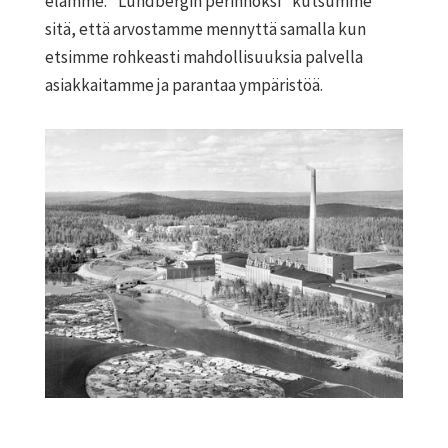
elämme. ”Lundbergin perinnöksi” kutsumme
sitä, että arvostamme mennyttä samalla kun
etsimme rohkeasti mahdollisuuksia palvella
asiakkaitamme ja parantaa ympäristöä.