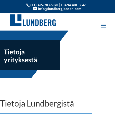
(+1) 425-283-5070 | +34 94 480 02 42
info@lundbergjansen.com
Tietoja
yrityksestä
Tietoja Lundbergistä