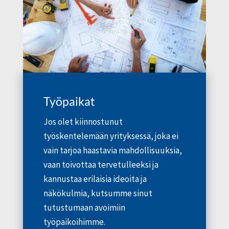
Työpaikat
Jos olet kiinnostunut
työskentelemään yrityksessä, joka ei
vain tarjoa haastavia mahdollisuuksia,
vaan toivottaa tervetulleeksi ja
kannustaa erilaisia ​​ideoita ja
näkökulmia, kutsumme sinut
tutustumaan avoimiin
työpaikoihimme.