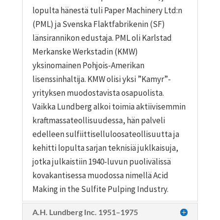
lopulta hänestä tuli Paper Machinery Ltd:n
(PML) ja Svenska Flaktfabrikenin (SF)
länsirannikon edustaja. PML oli Karlstad
Merkanske Werkstadin (KMW)
yksinomainen Pohjois-Amerikan
lisenssinhaltija. KMW olisi yksi ”Kamyr”-
yrityksen muodostavista osapuolista.
Vaikka Lundberg alkoi toimia aktiivisemmin
kraftmassateollisuudessa, hän palveli
edelleen sulfiittiselluloosateollisuutta ja
kehitti lopulta sarjan teknisiä juklkaisuja,
jotka julkaistiin 1940-luvun puolivälissä
kovakantisessa muodossa nimellä Acid
Making in the Sulfite Pulping Industry.
A.H. Lundberg Inc. 1951–1975