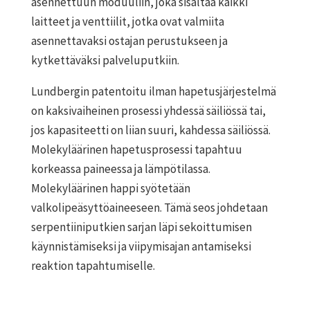
asennettuun moduuliin, joka sisältää kaikki
laitteet ja venttiilit, jotka ovat valmiita
asennettavaksi ostajan perustukseen ja
kytkettäväksi palveluputkiin.
Lundbergin patentoitu ilman hapetusjärjestelmä
on kaksivaiheinen prosessi yhdessä säiliössä tai,
jos kapasiteetti on liian suuri, kahdessa säiliössä.
Molekyläärinen hapetusprosessi tapahtuu
korkeassa paineessa ja lämpötilassa.
Molekyläärinen happi syötetään
valkolipeäsyttöaineeseen. Tämä seos johdetaan
serpentiiniputkien sarjan läpi sekoittumisen
käynnistämiseksi ja viipymisajan antamiseksi
reaktion tapahtumiselle.