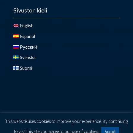
Sivuston kieli
English
Español
Русский
Svenska
Suomi
© 2026 Lundberg ®
Privacy Policy
|
Cookie Policy
|
Terms
This website uses cookies to improve your experience. By continuing
of Use
to visit this site you agree to our use of cookies.
Accept