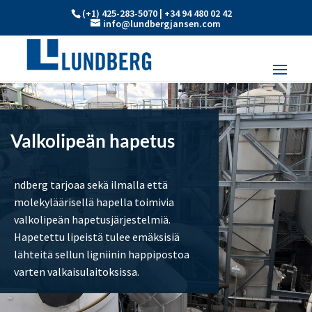
(+1) 425-283-5070 | +34 94 480 02 42
info@lundbergjansen.com
Valkolipeän hapetus
ndberg tarjoaa sekä ilmalla että
molekyläärisellä hapella toimivia
valkolipeän hapetusjärjestelmiä.
Hapetettu lipeistä tulee emäksisiä
lähteitä sellun ligniinin happipostoa
varten valkaisulaitoksissa.