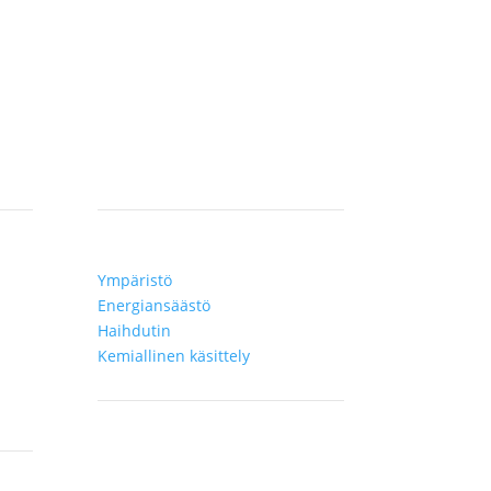
Teknologiat
Ympäristö
Energiansäästö
Haihdutin
Kemiallinen käsittely
Sivuston kieli