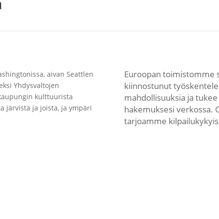
ä
Euroopan toimistomme sij
shingtonissa, aivan Seattlen
kiinnostunut työskentele
eksi Yhdysvaltojen
kaupungin kulttuurista
mahdollisuuksia ja tukee e
 järvistä ja joista, ja ympäri
hakemuksesi verkossa. O
tarjoamme kilpailukykyis
HAE VERKOSSA