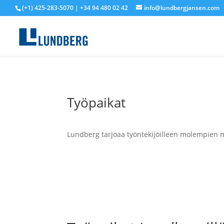
(+1) 425-283-5070 | +34 94 480 02 42
info@lundbergjansen.com
Työpaikat
Lundberg tarjoaa työntekijöilleen molempien 