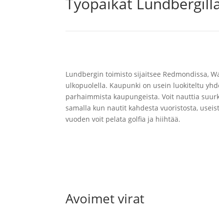
Työpaikat Lundbergill
Lundbergin toimisto sijaitsee Redmondissa, Wa
ulkopuolella. Kaupunki on usein luokiteltu yhd
parhaimmista kaupungeista. Voit nauttia suur
samalla kun nautit kahdesta vuoristosta, useista
vuoden voit pelata golfia ja hiihtää.
Avoimet virat