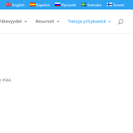
English
Español
Русский
Svenska
Suomi
Pätevyydet
Resurssit
Tietoja yrityksestä
 elää.