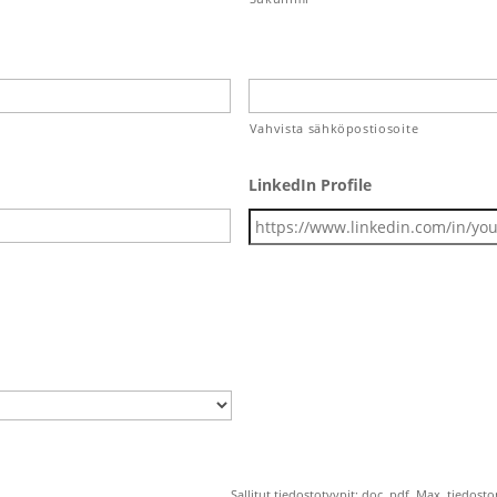
Vahvista sähköpostiosoite
LinkedIn Profile
Sallitut tiedostotyypit: doc, pdf, Max. tiedost