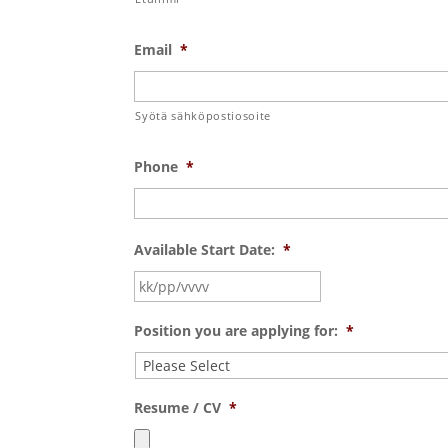
Email
*
Syötä sähköpostiosoite
Phone
*
Available Start Date:
*
KK
slash
Position you are applying for:
*
PP
slash
VVVV
Resume / CV
*