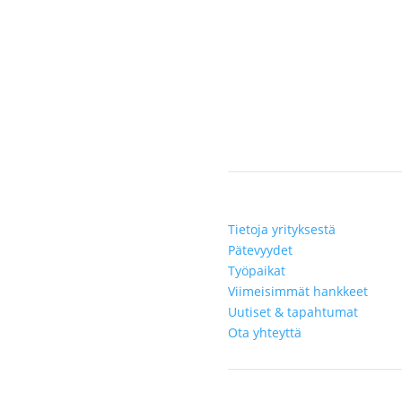
Lundberg
s auttaa asiakkaitamme
alvonnan ja
Tietoja yrityksestä
Pätevyydet
Työpaikat
Viimeisimmät hankkeet
Uutiset & tapahtumat
Ota yhteyttä