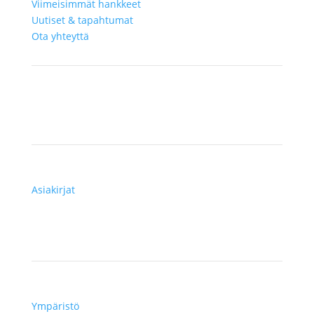
Viimeisimmät hankkeet
Uutiset & tapahtumat
Ota yhteyttä
Resurssit
Asiakirjat
Teknologiat
Ympäristö