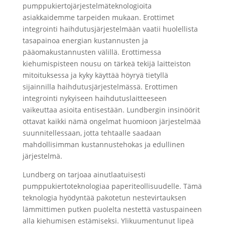
pumppukiertojärjestelmäteknologioita
asiakkaidemme tarpeiden mukaan. Erottimet
integrointi haihdutusjärjestelmään vaatii huolellista
tasapainoa energian kustannusten ja
pääomakustannusten välillä. Erottimessa
kiehumispisteen nousu on tärkeä tekijä laitteiston
mitoituksessa ja kyky käyttää höyryä tietyllä
sijainnilla haihdutusjärjestelmässä. Erottimen
integrointi nykyiseen haihdutuslaitteeseen
vaikeuttaa asioita entisestään. Lundbergin insinöörit
ottavat kaikki nämä ongelmat huomioon järjestelmää
suunnitellessaan, jotta tehtaalle saadaan
mahdollisimman kustannustehokas ja edullinen
järjestelmä.
Lundberg on tarjoaa ainutlaatuisesti
pumppukiertoteknologiaa paperiteollisuudelle. Tämä
teknologia hyödyntää pakotetun nestevirtauksen
lämmittimen putken puolelta nestettä vastuspaineen
alla kiehumisen estämiseksi. Ylikuumentunut lipeä