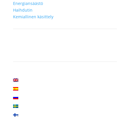
Energiansäästö
Haihdutin
Kemiallinen käsittely
Sivuston kieli
English
Español
Русский
Svenska
Suomi