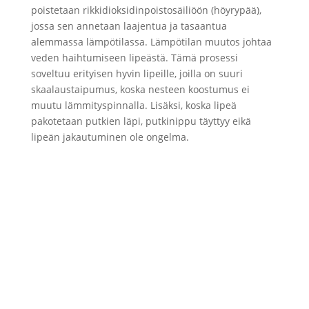
poistetaan rikkidioksidinpoistosäiliöön (höyrypää),
jossa sen annetaan laajentua ja tasaantua
alemmassa lämpötilassa. Lämpötilan muutos johtaa
veden haihtumiseen lipeästä. Tämä prosessi
soveltuu erityisen hyvin lipeille, joilla on suuri
skaalaustaipumus, koska nesteen koostumus ei
muutu lämmityspinnalla. Lisäksi, koska lipeä
pakotetaan putkien läpi, putkinippu täyttyy eikä
lipeän jakautuminen ole ongelma.
Miten voimme auttaa?