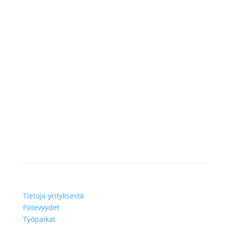
Lundbergilla on ainutlaatuinen pätevyys
auttaa asiakkaitamme teknisten
tutkimusten, rakennustöiden valvonnan
ja asennusten alalla.
KERRO MEILLE PROJEKTISTASI
Lundberg
Tietoja yrityksestä
Pätevyydet
Työpaikat