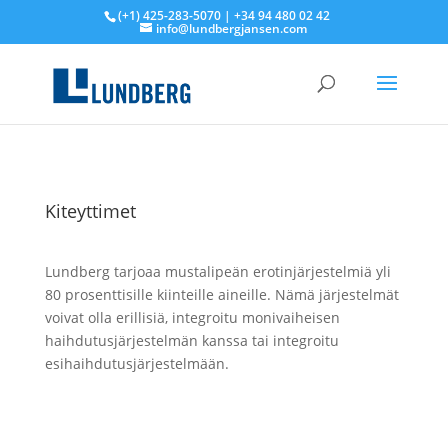
(+1) 425-283-5070 | +34 94 480 02 42
info@lundbergjansen.com
Kiteyttimet
Lundberg tarjoaa mustalipeän erotinjärjestelmiä yli
80 prosenttisille kiinteille aineille. Nämä järjestelmät
voivat olla erillisiä, integroitu monivaiheisen
haihdutusjärjestelmän kanssa tai integroitu
esihaihdutusjärjestelmään.