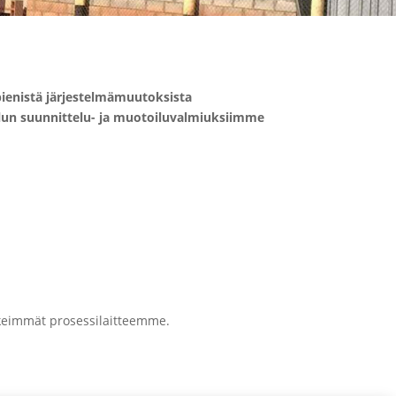
pienistä järjestelmämuutoksista
lun suunnittelu- ja muotoiluvalmiuksiimme
rkeimmät prosessilaitteemme.