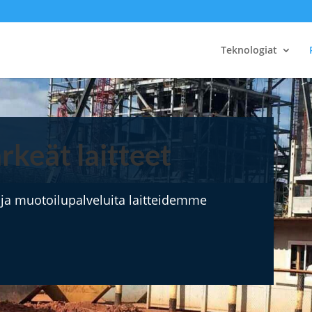
Teknologiat
rkeät laitteet
 ja muotoilupalveluita laitteidemme