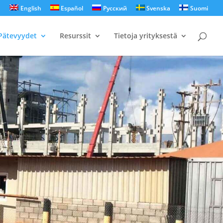
English
Español
Русский
Svenska
Suomi
Pätevyydet
Resurssit
Tietoja yrityksestä