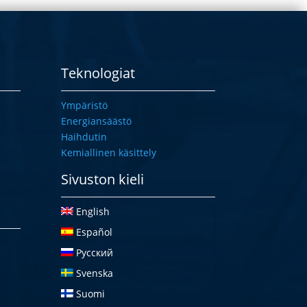
Teknologiat
Ympäristö
Energiansäästö
Haihdutin
Kemiallinen käsittely
Sivuston kieli
English
Español
Русский
Svenska
Suomi