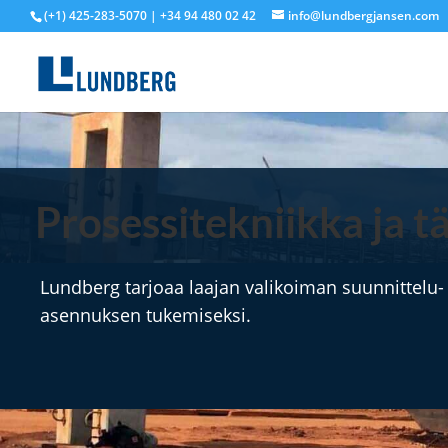
(+1) 425-283-5070 | +34 94 480 02 42
info@lundbergjansen.com
Prosessitekniikka ja tä
Lundberg tarjoaa laajan valikoiman suunnittelu-
asennuksen tukemiseksi.