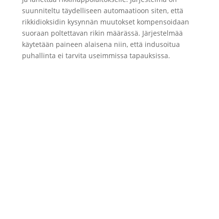
suunniteltu täydelliseen automaatioon siten, että
rikkidioksidin kysynnän muutokset kompensoidaan
suoraan poltettavan rikin määrässä. Järjestelmää
käytetään paineen alaisena niin, että indusoitua
puhallinta ei tarvita useimmissa tapauksissa.
Miten voimme auttaa?
Lundbergilla on ainutlaatuinen pätevyys
auttaa asiakkaitamme teknisten
tutkimusten, rakennustöiden valvonnan
ja asennusten alalla.