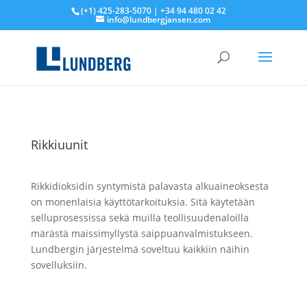
(+1) 425-283-5070 | +34 94 480 02 42
info@lundbergjansen.com
Rikkiuunit
Rikkidioksidin syntymistä palavasta alkuaineoksesta
on monenlaisia käyttötarkoituksia. Sitä käytetään
selluprosessissa sekä muilla teollisuudenaloilla
märästä maissimyllystä saippuanvalmistukseen.
Lundbergin järjestelmä soveltuu kaikkiin näihin
sovelluksiin.