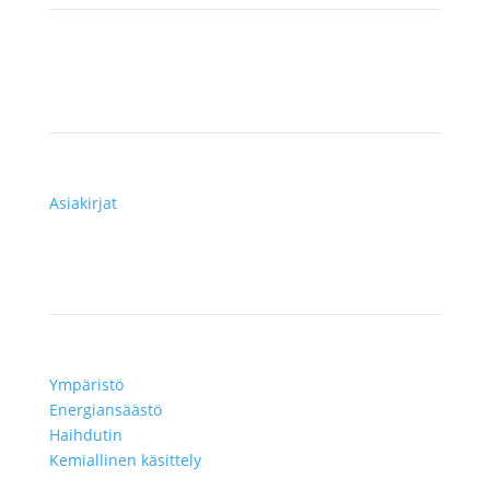
Resurssit
Asiakirjat
Teknologiat
Ympäristö
Energiansäästö
Haihdutin
Kemiallinen käsittely