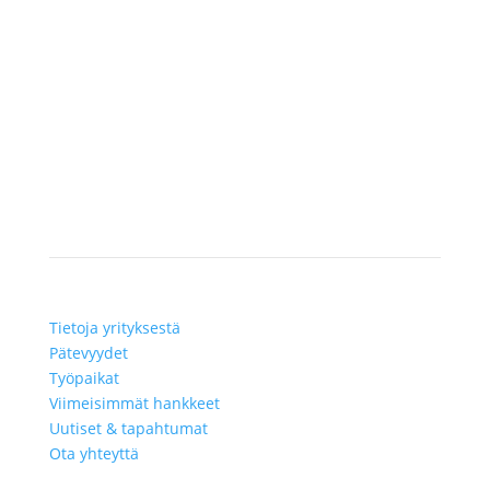
KERRO MEILLE PROJEKTISTASI
Lundberg
Tietoja yrityksestä
Pätevyydet
Työpaikat
Viimeisimmät hankkeet
Uutiset & tapahtumat
Ota yhteyttä