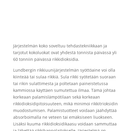
Järjestelmän koko soveltuu tehdastekniikkaan ja
tarjotut kokoluokat ovat yhdestä tonnista päivässä yli
60 tonniin päivässä rikkidioksidia.
Lundbergin rikkiuunijärjestelmän syöttöaine voi olla
kiinteää tai sulaa rikkiä. Sula rikki syötetään suoraan
tai rikin sulattimesta ja poltetaan paineistetussa
kammiossa käyttäen sumutettua ilmaa. Tämä johtaa
korkeaan palamislämpötilaan sekä korkeaan
rikkidioksidipitoisuuteen, mikä minimoi rikkitrioksidin
muodostumisen. Palamistuotteet voidaan jäähdyttää
absorboimalla ne veteen tai emäksiseen liuokseen.
Lisäksi kuuma rikkidioksidikaasu voidaan sammuttaa
ja lähettää rikkihappolaitokselle. Järjestelmä on