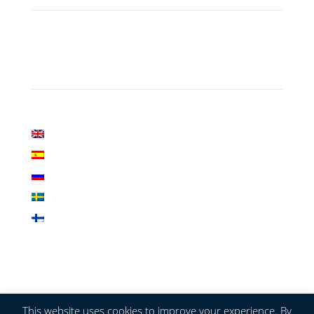
Sivuston kieli
English
Español
Русский
Svenska
Suomi
This website uses cookies to improve your experience. By