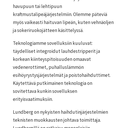
havupuun tai lehtipuun
kraftmustalipeäjärjestelmiin. Olemme päteviä
myös vaikeasti haituvan lipeän, kuten vehnäoljen
ja sokeriruokojätteen käsittelyssä.
Teknologiamme sovelluksiin kuuluvat:
täydelliset integroidut lauhdestripperit ja
korkean kiinteyspitoisuuden omaavat
vedenerottimet, puhalluslämmön
esihöyrystysjärjestelmät ja poistohaihduttimet.
Käytettävä putkimainen teknologia on
sovitettava kunkin sovelluksen
erityisvaatimuksiin.
Lundberg on nykyisten haihdutinjärjestelmien
teknisten muokkausten johtava toimittaja.