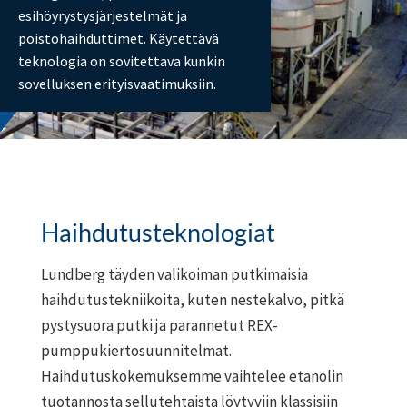
esihöyrystysjärjestelmät ja
poistohaihduttimet. Käytettävä
teknologia on sovitettava kunkin
sovelluksen erityisvaatimuksiin.
Haihdutusteknologiat
Lundberg täyden valikoiman putkimaisia
haihdutustekniikoita, kuten nestekalvo, pitkä
pystysuora putki ja parannetut REX-
pumppukiertosuunnitelmat.
Haihdutuskokemuksemme vaihtelee etanolin
tuotannosta sellutehtaista löytyviin klassisiin