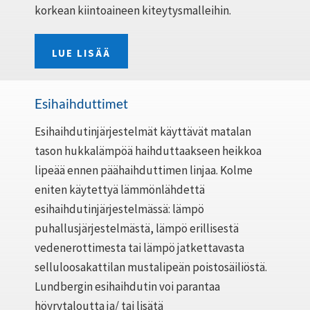
korkean kiintoaineen kiteytysmalleihin.
LUE LISÄÄ
Esihaihduttimet
Esihaihdutinjärjestelmät käyttävät matalan
tason hukkalämpöä haihduttaakseen heikkoa
lipeää ennen päähaihduttimen linjaa. Kolme
eniten käytettyä lämmönlähdettä
esihaihdutinjärjestelmässä: lämpö
puhallusjärjestelmästä, lämpö erillisestä
vedenerottimesta tai lämpö jatkettavasta
selluloosakattilan mustalipeän poistosäiliöstä.
Lundbergin esihaihdutin voi parantaa
höyrytaloutta ja/ tai lisätä