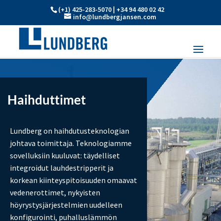
(+1) 425-283-5070 | +34 94 480 02 42
info@lundbergjansen.com
Haihduttimet
Lundberg on haihdutusteknologian
johtava toimittaja. Teknologiamme
sovelluksiin kuuluvat: täydelliset
integroidut lauhdestripperit ja
korkean kiinteyspitoisuuden omaavat
vedenerottimet, nykyisten
höyrystysjärjestelmien uudelleen
konfigurointi, puhalluslämmön