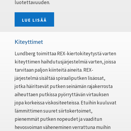
luotettavuuden.
LUE LISÄÄ
Kiteyttimet
Lundberg toimittaa REX-kiertokiteytystä varten
kiteyttimen haihdutusjärjestelmiä varten, joissa
tarvitaan paljon kiinteitä aineita. REX-
järjestelmä sisältää spiraaliputken lisäosat,
jotka häiritsevät putken seinämän rajakerrosta
aiheuttaen putkissa pyörryttävän virtauksen
jopa korkeissa viskositeeteissa. Etuihin kuuluvat
lämmittimen suuret siirtokertoimet,
pienemmät putken nopeudet ja vaaditun
hevosvoiman väheneminen verrattuna muihin