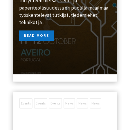
tuo yhteen metsä-, sellu- ja
paperiteollisuudessa eri puolilla maailmaa
työskentelevät tutkijat, tiedemiehet,
teknikot ja...
READ MORE
loka 2, 2018

Events
Events
Events
News
News
News