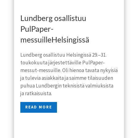
Lundberg osallistuu
PulPaper-
messuilleHelsingissä
Lundberg osallistuu Helsingissä 29.–31.
toukokuuta järjestettäville PulPaper-
messut-messuille. Oli hienoa tavata nykyisiä
ja tulevia asiakkaita ja saimme tilaisuuden
puhua Lundbergin teknisistä valmiuksista
ja ratkaisuista.
READ MORE