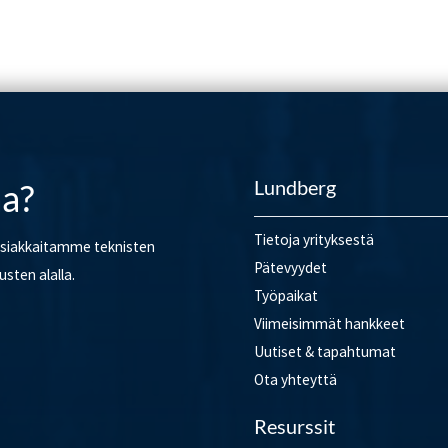
Lundberg
a?
Tietoja yrityksestä
 asiakkaitamme teknisten
Pätevyydet
sten alalla.
Työpaikat
Viimeisimmät hankkeet
Uutiset & tapahtumat
Ota yhteyttä
Resurssit