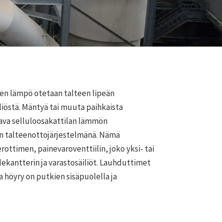
rten lämpö otetaan talteen lipeän
iliöstä. Mäntyä tai muuta paihkaista
ava selluloosakattilan lämmön
in talteenottojärjestelmänä. Nämä
erottimen, painevaroventtiilin, joko yksi- tai
ekantterin ja varastosäiliöt. Lauhduttimet
a höyry on putkien sisäpuolella ja