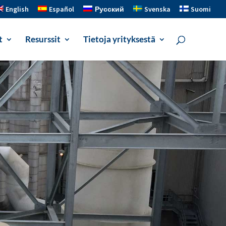
English
Español
Русский
Svenska
Suomi
t
Resurssit
Tietoja yrityksestä