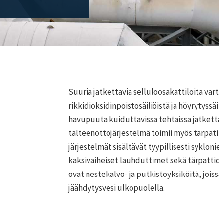
Suuria jatkettavia selluloosakattiloita va
rikkidioksidinpoistosäiliöistä ja höyrytyssä
havupuuta kuiduttavissa tehtaissa jatkett
talteenottojärjestelmä toimii myös tärpät
järjestelmät sisältävät tyypillisesti sykloni
kaksivaiheiset lauhduttimet sekä tärpättid
ovat nestekalvo- ja putkistoyksiköitä, joiss
jäähdytysvesi ulkopuolella.