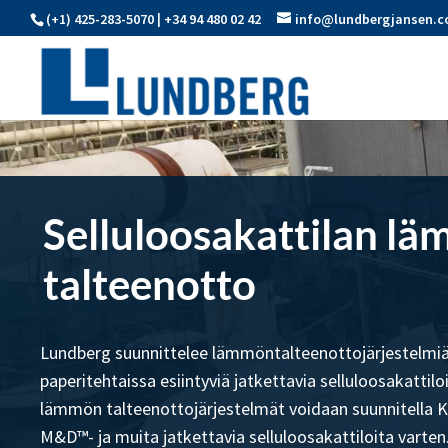
(+1) 425-283-5070 | +34 94 480 02 42
info@lundbergjansen.
Selluloosakattilan l
talteenotto
Lundberg suunnittelee lämmöntalteenottojärjestelmiä 
paperitehtaissa esiintyviä jatkettavia selluloosakattil
lämmön talteenottojärjestelmät voidaan suunnitella 
M&D™- ja muita jatkettavia selluloosakattiloita varten