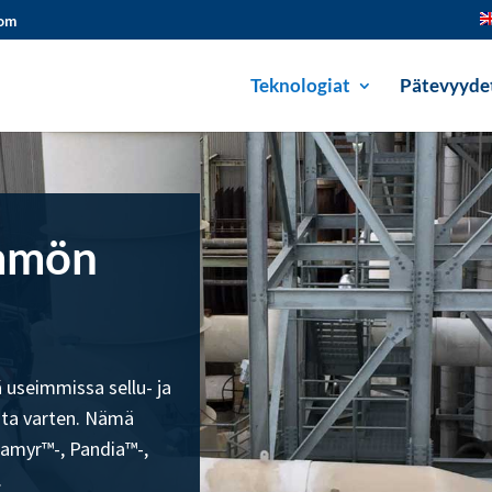
com
Teknologiat
Pätevyyde
ämmön
useimmissa sellu- ja
oita varten. Nämä
Kamyr™-, Pandia™-,
.