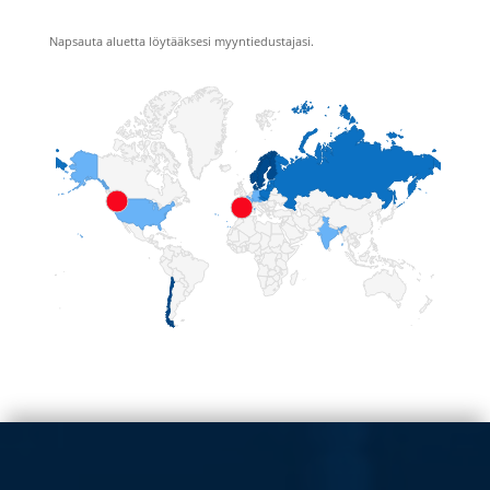
Napsauta aluetta löytääksesi myyntiedustajasi.