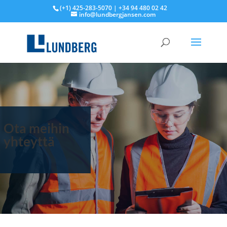
(+1) 425-283-5070 | +34 94 480 02 42
info@lundbergjansen.com
Ota meihin
yhteyttä