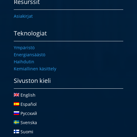
Resurssit
Asiakirjat
Teknologiat
Ympäristö
Energiansäästö
Haihdutin
Kemiallinen käsittely
Sivuston kieli
English
Español
Русский
Svenska
Suomi