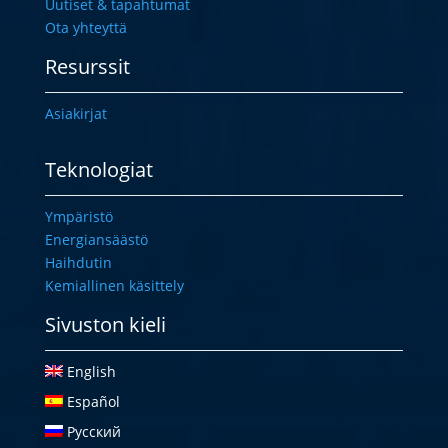
Uutiset & tapahtumat
Ota yhteyttä
Resurssit
Asiakirjat
Teknologiat
Ympäristö
Energiansäästö
Haihdutin
Kemiallinen käsittely
Sivuston kieli
English
Español
Русский