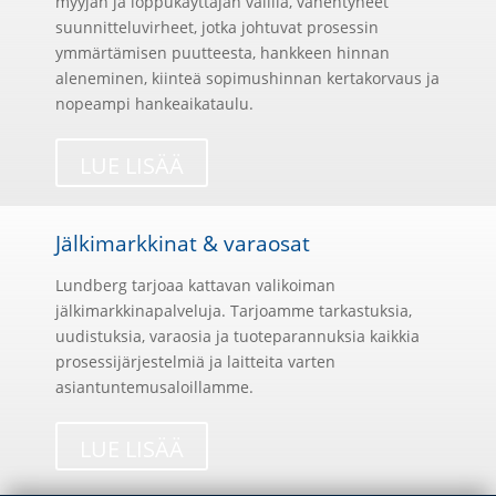
myyjän ja loppukäyttäjän välillä, vähentyneet
suunnitteluvirheet, jotka johtuvat prosessin
ymmärtämisen puutteesta, hankkeen hinnan
aleneminen, kiinteä sopimushinnan kertakorvaus ja
nopeampi hankeaikataulu.
LUE LISÄÄ
Jälkimarkkinat & varaosat
Lundberg tarjoaa kattavan valikoiman
jälkimarkkinapalveluja. Tarjoamme tarkastuksia,
uudistuksia, varaosia ja tuoteparannuksia kaikkia
prosessijärjestelmiä ja laitteita varten
asiantuntemusaloillamme.
LUE LISÄÄ