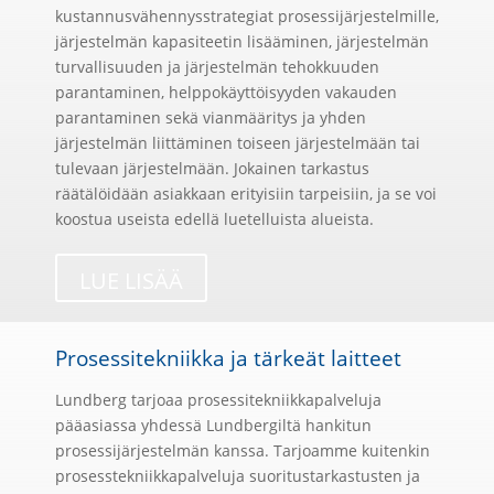
kustannusvähennysstrategiat prosessijärjestelmille,
järjestelmän kapasiteetin lisääminen, järjestelmän
turvallisuuden ja järjestelmän tehokkuuden
parantaminen, helppokäyttöisyyden vakauden
parantaminen sekä vianmääritys ja yhden
järjestelmän liittäminen toiseen järjestelmään tai
tulevaan järjestelmään. Jokainen tarkastus
räätälöidään asiakkaan erityisiin tarpeisiin, ja se voi
koostua useista edellä luetelluista alueista.
LUE LISÄÄ
Prosessitekniikka ja tärkeät laitteet
Lundberg tarjoaa prosessitekniikkapalveluja
pääasiassa yhdessä Lundbergiltä hankitun
prosessijärjestelmän kanssa. Tarjoamme kuitenkin
prosesstekniikkapalveluja suoritustarkastusten ja